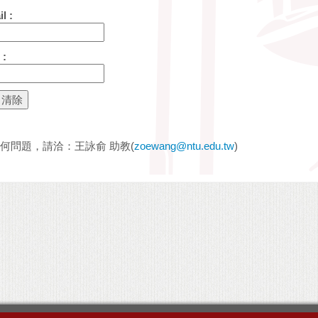
l :
:
何問題，請洽：王詠俞 助教(
zoewang@ntu.edu.tw
)