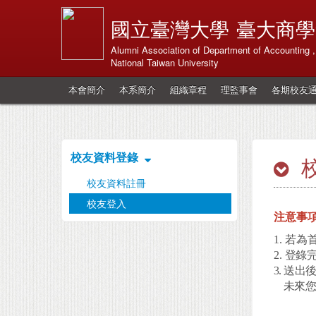
國立臺灣大學
臺大商學
Alumni Association of Department of Accounting ,
National Taiwan University
本會簡介
本系簡介
組織章程
理監事會
各期校友
校友資料登錄
校友資料註冊
校友登入
注意事
1. 若
2.
登錄
3. 送
未來您