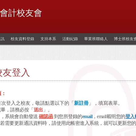
會計校友會
通訊
校友資料登錄
支持本系
活動紀錄
畢業班聯絡人
博士班校友
校友登入
項：
為首次登入之校友，敬請點選以下的「
新註冊
」，填寫表單。
完畢，請務必按「
送出
」。
出後，系統會自動發送
確認函
到您所登錄的
email
，email載明您的
登入
若需要更新通訊資料時，請使用此帳密進入系統，就可以更新您的